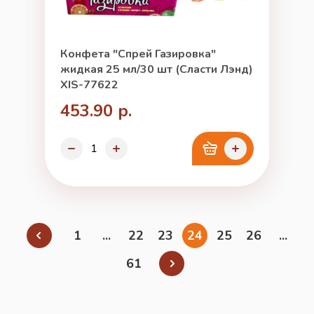
Конфета "Спрей Газировка"
жидкая 25 мл/30 шт (Сласти Лэнд)
XIS-77622
453.90 р.
1
...
22
23
24
25
26
...
61