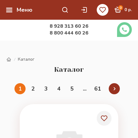
0
Меню
0 р.
8 928 313 60 26
8 800 444 60 26
Каталог
/
Каталог
1
2
3
4
5
...
61