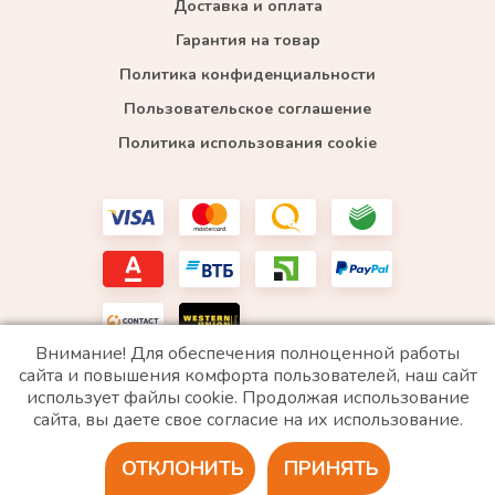
Доставка и оплата
Гарантия на товар
Политика конфиденциальности
Пользовательское соглашение
Политика использования cookie
Внимание! Для обеспечения полноценной работы
сайта и повышения комфорта пользователей, наш сайт
использует файлы cookie. Продолжая использование
*WhatsApp принадлежит компании Meta, которая признана экстремистской и запрещена в
сайта, вы даете свое согласие на их использование.
РФ
ОТКЛОНИТЬ
ПРИНЯТЬ
2020 © Все права защищены. ИП «Войтенко»
Разработка сайта