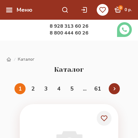
0
Меню
0 р.
8 928 313 60 26
8 800 444 60 26
Каталог
/
Каталог
1
2
3
4
5
...
61