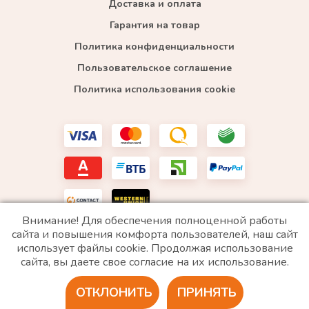
Доставка и оплата
Гарантия на товар
Политика конфиденциальности
Пользовательское соглашение
Политика использования cookie
Внимание! Для обеспечения полноценной работы
сайта и повышения комфорта пользователей, наш сайт
использует файлы cookie. Продолжая использование
*WhatsApp принадлежит компании Meta, которая признана экстремистской и запрещена в
сайта, вы даете свое согласие на их использование.
РФ
ОТКЛОНИТЬ
ПРИНЯТЬ
2020 © Все права защищены. ИП «Войтенко»
Разработка сайта