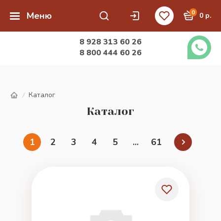
0
Меню
0 р.
8 928 313 60 26
8 800 444 60 26
Каталог
/
Каталог
1
2
3
4
5
...
61