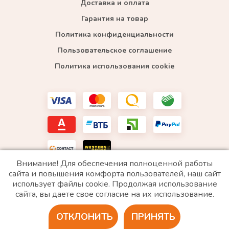
Доставка и оплата
Гарантия на товар
Политика конфиденциальности
Пользовательское соглашение
Политика использования cookie
Внимание! Для обеспечения полноценной работы
сайта и повышения комфорта пользователей, наш сайт
использует файлы cookie. Продолжая использование
*WhatsApp принадлежит компании Meta, которая признана экстремистской и запрещена в
сайта, вы даете свое согласие на их использование.
РФ
ОТКЛОНИТЬ
ПРИНЯТЬ
2020 © Все права защищены. ИП «Войтенко»
Разработка сайта