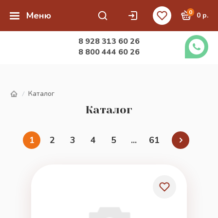
0
Меню
0 р.
8 928 313 60 26
8 800 444 60 26
Каталог
/
Каталог
1
2
3
4
5
...
61