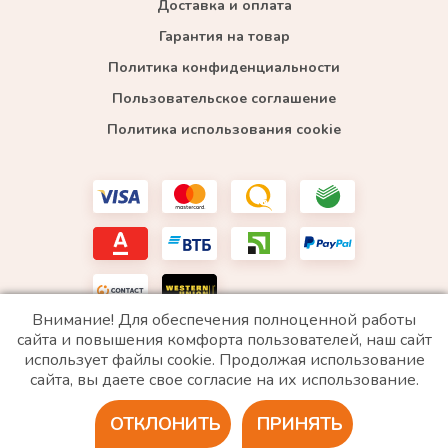
Доставка и оплата
Гарантия на товар
Политика конфиденциальности
Пользовательское соглашение
Политика использования cookie
Внимание! Для обеспечения полноценной работы
сайта и повышения комфорта пользователей, наш сайт
использует файлы cookie. Продолжая использование
*WhatsApp принадлежит компании Meta, которая признана экстремистской и запрещена в
сайта, вы даете свое согласие на их использование.
РФ
ОТКЛОНИТЬ
ПРИНЯТЬ
2020 © Все права защищены. ИП «Войтенко»
Разработка сайта