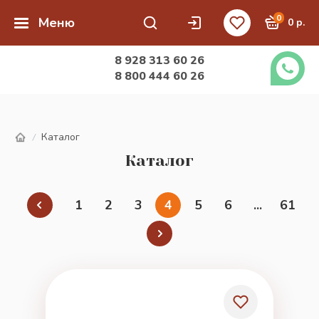
0
Меню
0 р.
8 928 313 60 26
8 800 444 60 26
Каталог
/
Каталог
1
2
3
4
5
6
...
61