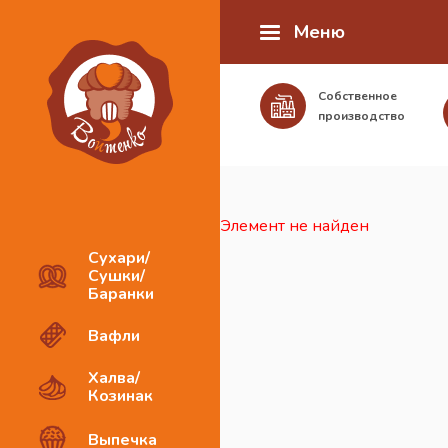
Меню
Собственное
производство
Элемент не найден
Сухари/
Сушки/
Баранки
Вафли
Халва/
Козинак
Выпечка