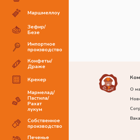
Маршмеллоу
Зефир/
Безе
Импортное
производство
Конфеты/
Драже
Ком
Крекер
О м
Мармелад/
Пастила/
Нов
Рахат
Сот
лукум
Вак
Собственное
производство
Печенье