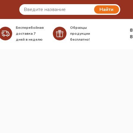
Найти
Бесперебойная
Образцы
8
доставка
7
продукции
8
дней в неделю
бесплатно!