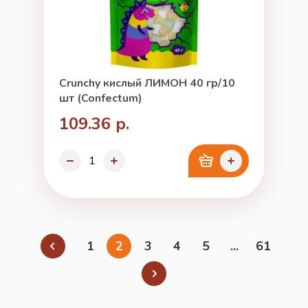
Crunchy кислый ЛИМОН 40 гр/10
шт (Confectum)
109.36 р.
1
2
3
4
5
...
61