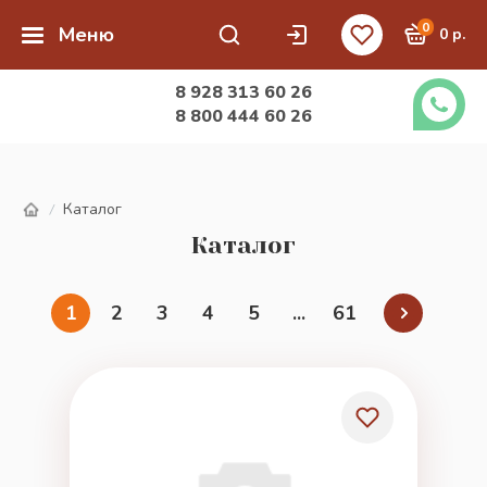
0
Меню
0 р.
8 928 313 60 26
8 800 444 60 26
Каталог
/
Каталог
1
2
3
4
5
...
61