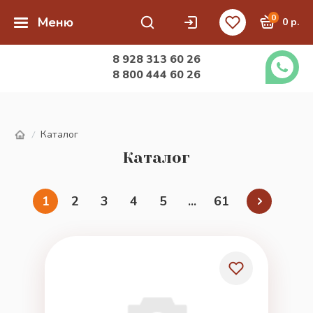
0
Меню
0 р.
8 928 313 60 26
8 800 444 60 26
Каталог
/
Каталог
1
2
3
4
5
...
61