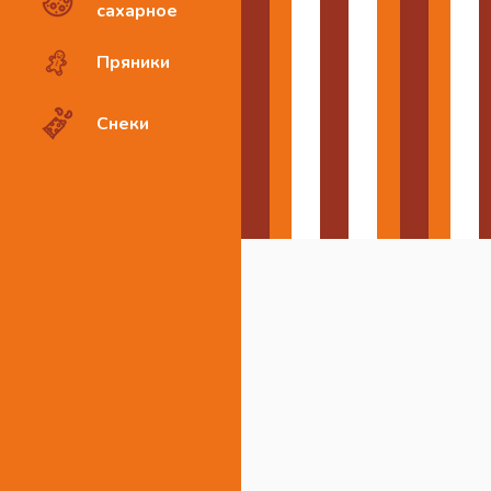
сахарное
Пряники
Снеки