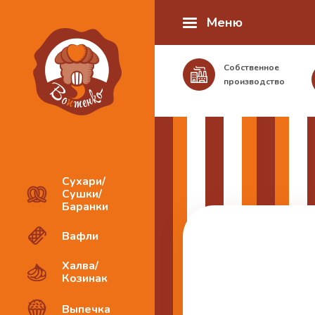
Меню
Собственное
производство
Сухари/
Сушки/
Баранки
Вафли
Халва/
Козинак
Выпечка