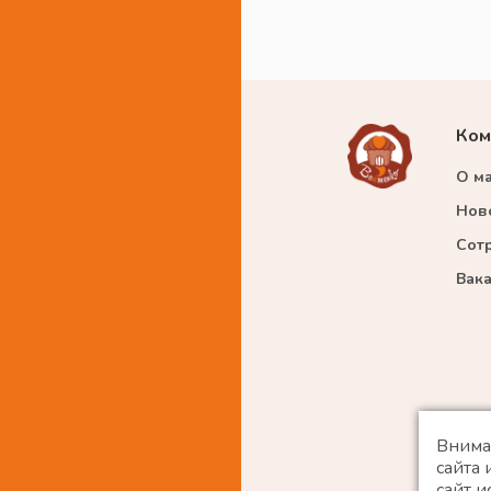
Ком
О м
Нов
Сот
Вак
Внима
сайта
сайт и