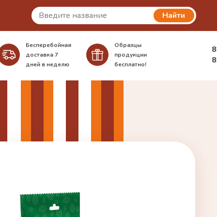
Найти
Бесперебойная
Образцы
8
доставка
7
продукции
8
дней в неделю
бесплатно!