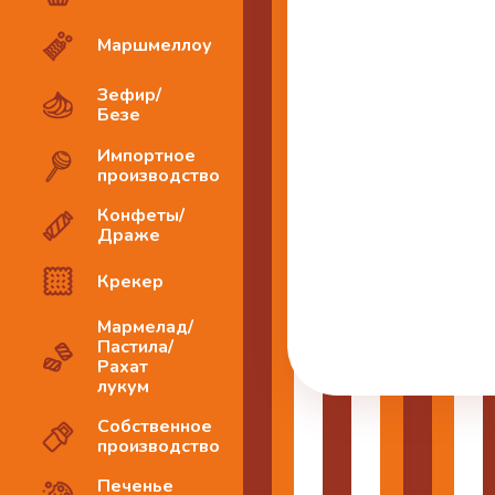
Маршмеллоу
Зефир/
Безе
Импортное
производство
Конфеты/
Драже
Крекер
Мармелад/
Пастила/
Рахат
лукум
Собственное
производство
Печенье