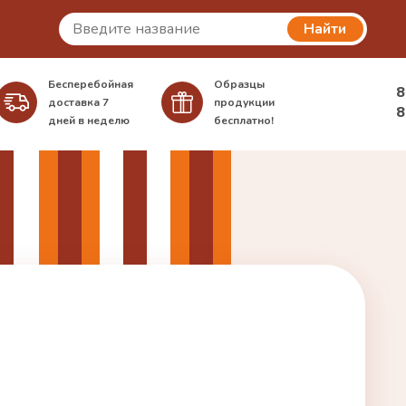
Найти
Бесперебойная
Образцы
8
доставка
7
продукции
8
дней в неделю
бесплатно!