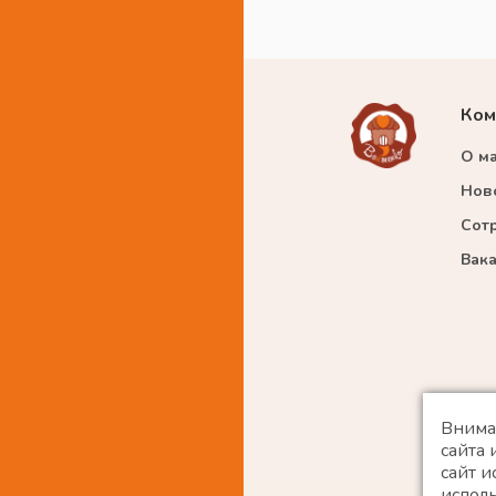
Ком
О м
Нов
Сот
Вак
Внима
сайта
сайт и
исполь