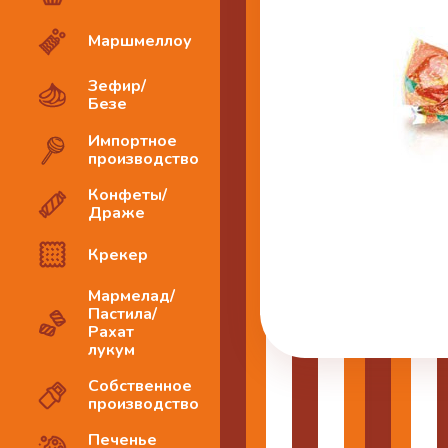
Маршмеллоу
Зефир/
Безе
Импортное
производство
Конфеты/
Драже
Крекер
Мармелад/
Пастила/
Рахат
лукум
Собственное
производство
Печенье