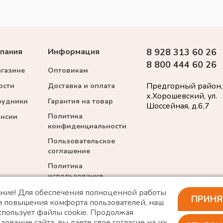
пания
Информация
8 928 313 60 26
8 800 444 60 26
агазине
Оптовикам
Предгорный район,
ости
Доставка и оплата
х.Хорошевский, ул.
рудники
Гарантия на товар
Шоссейная, д.6,7
Политика
ансии
конфиденциальности
Пользовательское
соглашение
Политика
использования
cookie
ние! Для обеспечения полноценной работы
ПРИНЯ
 и повышения комфорта пользователей, наш
спользует файлы cookie. Продолжая
зование сайта, вы даете свое согласие на их
*WhatsApp принадлежит компании Meta, которая признана экстремис