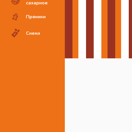
сахарное
Пряники
Снеки