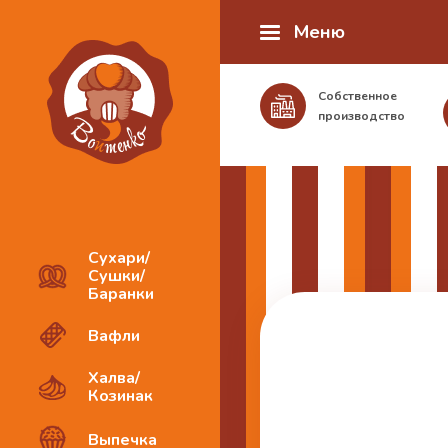
Меню
Собственное
производство
Сухари/
Сушки/
Баранки
Вафли
Халва/
Козинак
Выпечка