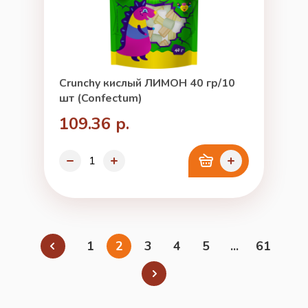
Crunchy кислый ЛИМОН 40 гр/10
шт (Confectum)
109.36 р.
1
2
3
4
5
...
61