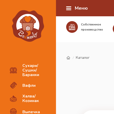
Меню
Собственное
производство
Каталог
/
Сухари/
Сушки/
Баранки
Вафли
Халва/
Козинак
Выпечка