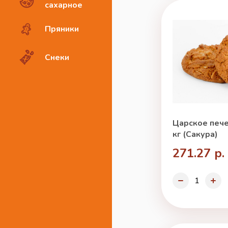
сахарное
Пряники
Снеки
Царское пече
кг (Сакура)
271.27 р.