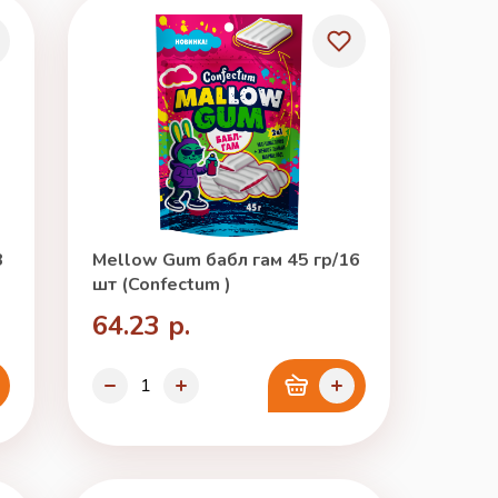
3
Mellow Gum бабл гам 45 гр/16
шт (Confectum )
64.23 р.