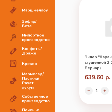
Маршмеллоу
Зефир/
Безе
Импортное
производство
Конфеты/
Драже
Эклер "Карак
сгущенкой 2,0
Крекер
Бернар)
Мармелад/
639.60 р.
Пастила/
Рахат
лукум
Собственное
производство
Печенье