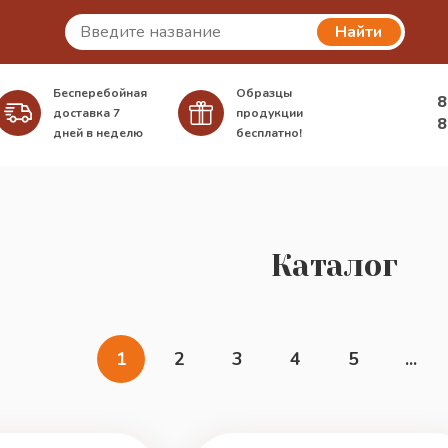
Найти
Бесперебойная
Образцы
8
доставка
7
продукции
8
дней в неделю
бесплатно!
Каталог
1
2
3
4
5
...