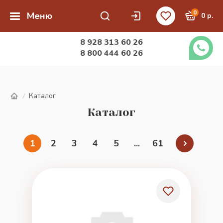
0
Меню
0 р.
8 928 313 60 26
8 800 444 60 26
Каталог
/
Каталог
1
2
3
4
5
...
61