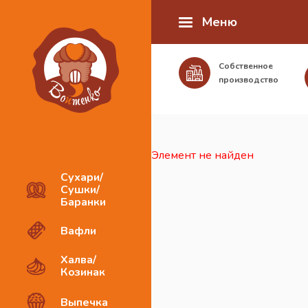
Меню
Собственное
производство
Элемент не найден
Сухари/
Сушки/
Баранки
Вафли
Халва/
Козинак
Выпечка