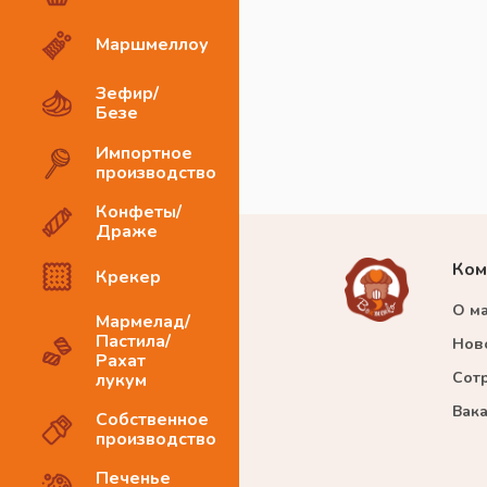
Маршмеллоу
Зефир/
Безе
Импортное
производство
Конфеты/
Драже
Ком
Крекер
О м
Мармелад/
Пастила/
Нов
Рахат
Сот
лукум
Вак
Собственное
производство
Печенье