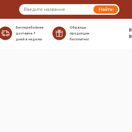
Найти
Бесперебойная
Образцы
8
доставка
7
продукции
8
дней в неделю
бесплатно!