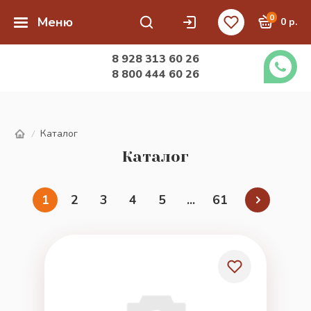
0
Меню
0 р.
8 928 313 60 26
8 800 444 60 26
Каталог
/
Каталог
1
2
3
4
5
...
61